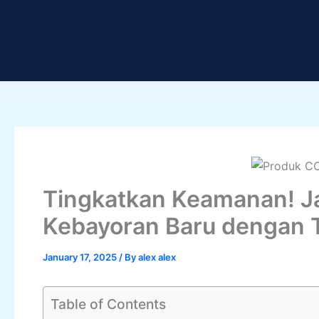
Skip
to
content
Tingkatkan Keamanan! J
Kebayoran Baru dengan T
January 17, 2025
/ By
alex alex
Table of Contents