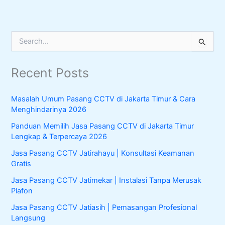
S
e
a
Recent Posts
r
c
h
Masalah Umum Pasang CCTV di Jakarta Timur & Cara
f
Menghindarinya 2026
o
r
Panduan Memilih Jasa Pasang CCTV di Jakarta Timur
:
Lengkap & Terpercaya 2026
Jasa Pasang CCTV Jatirahayu | Konsultasi Keamanan
Gratis
Jasa Pasang CCTV Jatimekar | Instalasi Tanpa Merusak
Plafon
Jasa Pasang CCTV Jatiasih | Pemasangan Profesional
Langsung