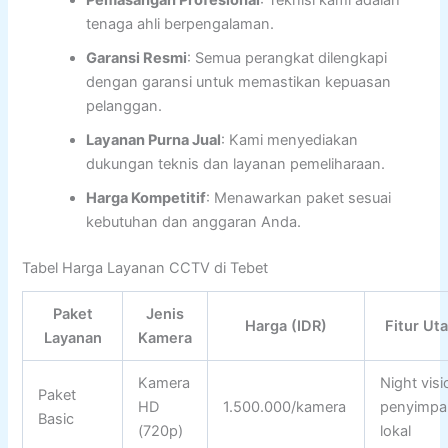
Pemasangan Profesional
: Teknisi kami adalah
tenaga ahli berpengalaman.
Garansi Resmi
: Semua perangkat dilengkapi
dengan garansi untuk memastikan kepuasan
pelanggan.
Layanan Purna Jual
: Kami menyediakan
dukungan teknis dan layanan pemeliharaan.
Harga Kompetitif
: Menawarkan paket sesuai
kebutuhan dan anggaran Anda.
Tabel Harga Layanan CCTV di Tebet
Paket
Jenis
Harga (IDR)
Fitur Ut
Layanan
Kamera
Kamera
Night visi
Paket
HD
1.500.000/kamera
penyimpa
Basic
(720p)
lokal