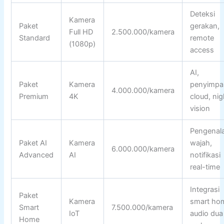
Deteksi
Kamera
Paket
gerakan,
Full HD
2.500.000/kamera
Standard
remote
(1080p)
access
AI,
Paket
Kamera
penyimpa
4.000.000/kamera
Premium
4K
cloud, nig
vision
Pengenal
Paket AI
Kamera
wajah,
6.000.000/kamera
Advanced
AI
notifikasi
real-time
Integrasi
Paket
Kamera
smart ho
Smart
7.500.000/kamera
IoT
audio dua
Home