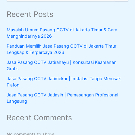
e
a
Recent Posts
r
c
h
Masalah Umum Pasang CCTV di Jakarta Timur & Cara
f
Menghindarinya 2026
o
r
Panduan Memilih Jasa Pasang CCTV di Jakarta Timur
:
Lengkap & Terpercaya 2026
Jasa Pasang CCTV Jatirahayu | Konsultasi Keamanan
Gratis
Jasa Pasang CCTV Jatimekar | Instalasi Tanpa Merusak
Plafon
Jasa Pasang CCTV Jatiasih | Pemasangan Profesional
Langsung
Recent Comments
No comments to show.