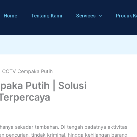
Home
Tentang Kami
Services
Produk K
aka Putih | Solusi
Terpercaya
anya sekadar tambahan. Di tengah padatnya aktivitas
n pencurian, tindak kriminal, hingga kehilangan barang