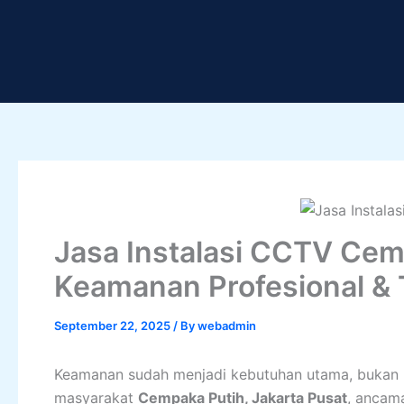
Skip
to
content
Jasa Instalasi CCTV Cemp
Keamanan Profesional & 
September 22, 2025
/ By
webadmin
Keamanan sudah menjadi kebutuhan utama, bukan h
masyarakat
Cempaka Putih, Jakarta Pusat
, ancama