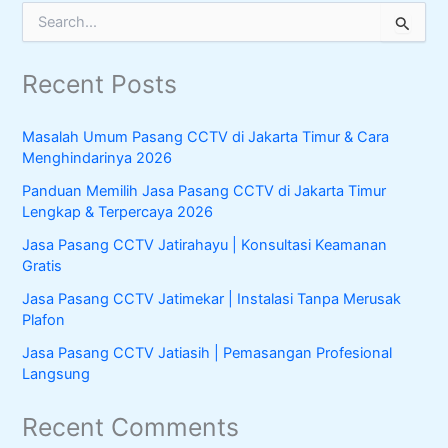
S
e
a
Recent Posts
r
c
h
Masalah Umum Pasang CCTV di Jakarta Timur & Cara
f
Menghindarinya 2026
o
r
Panduan Memilih Jasa Pasang CCTV di Jakarta Timur
:
Lengkap & Terpercaya 2026
Jasa Pasang CCTV Jatirahayu | Konsultasi Keamanan
Gratis
Jasa Pasang CCTV Jatimekar | Instalasi Tanpa Merusak
Plafon
Jasa Pasang CCTV Jatiasih | Pemasangan Profesional
Langsung
Recent Comments