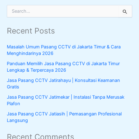
S
e
a
Recent Posts
r
c
h
Masalah Umum Pasang CCTV di Jakarta Timur & Cara
f
Menghindarinya 2026
o
r
Panduan Memilih Jasa Pasang CCTV di Jakarta Timur
:
Lengkap & Terpercaya 2026
Jasa Pasang CCTV Jatirahayu | Konsultasi Keamanan
Gratis
Jasa Pasang CCTV Jatimekar | Instalasi Tanpa Merusak
Plafon
Jasa Pasang CCTV Jatiasih | Pemasangan Profesional
Langsung
Recent Comments