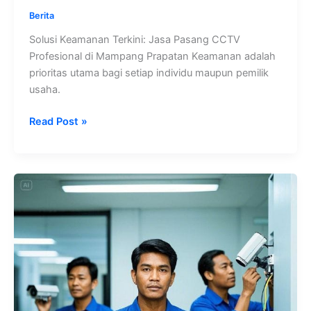
Berita
Solusi Keamanan Terkini: Jasa Pasang CCTV
Profesional di Mampang Prapatan Keamanan adalah
prioritas utama bagi setiap individu maupun pemilik
usaha.
Read Post »
Solusi
Anti
Kejahatan:
Jasa
Pasang
CCTV
Andal
di