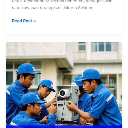
untuk Keamanan Maksimal Pancoran, sebagai salah
satu kawasan strategis di Jakarta Selatan,
Read Post »
Tinggal
Nyaman
Tanpa
Khawatir
dengan
Layanan
CCTV
Profesional
di
Kebayoran
Baru