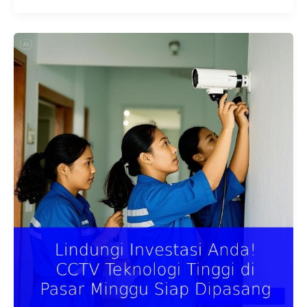
Lindungi
Investasi
Anda!
CCTV
Teknologi
Tinggi
di
Pasar
Minggu
Siap
Dipasang