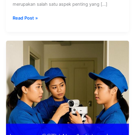
merupakan salah satu aspek penting yang […]
Read Post »
Layanan
CCTV
No.
1
di
Jagakarsa:
Teknologi
Canggih
untuk
Keamanan
Maksimal