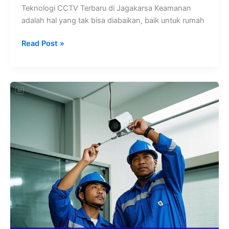
Teknologi CCTV Terbaru di Jagakarsa Keamanan
adalah hal yang tak bisa diabaikan, baik untuk rumah
Read Post »
CCTV
Berkualitas
Tinggi
di
Tebet:
Pilihan
Terbaik
untuk
Rumah
dan
Bisnis
Anda