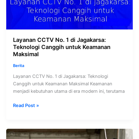
Layanan CCTV No. 1 di Jagakarsa:
Teknologi Canggih untuk Keamanan
Maksimal
Berita
Layanan CCTV No. 1 di Jagakarsa: Teknologi
Canggih untuk Keamanan Maksimal Keamanan
menjadi kebutuhan utama di era modern ini, terutama
Read Post »
Lindungi