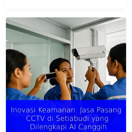
Inovasi
Keamanan:
Jasa
Pasang
CCTV
di
Setiabudi
yang
Dilengkapi
AI
Canggih