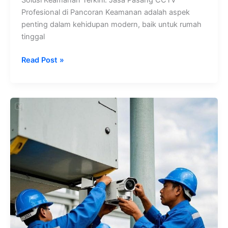
Profesional di Pancoran Keamanan adalah aspek
penting dalam kehidupan modern, baik untuk rumah
tinggal
Read Post »
CCTV
Berkualitas
Tinggi
di
Pasar
Minggu:
Pilihan
Terbaik
untuk
Rumah
dan