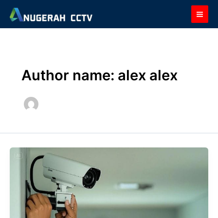
Skip
to
content
Author name: alex alex
Keamanan
24
Jam!
Jasa
Pasang
CCTV