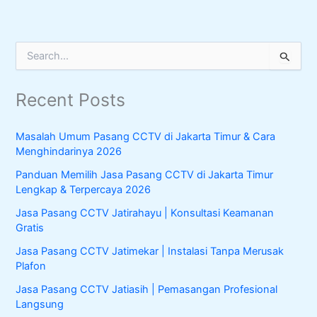
S
e
a
Recent Posts
r
c
h
Masalah Umum Pasang CCTV di Jakarta Timur & Cara
f
Menghindarinya 2026
o
r
Panduan Memilih Jasa Pasang CCTV di Jakarta Timur
:
Lengkap & Terpercaya 2026
Jasa Pasang CCTV Jatirahayu | Konsultasi Keamanan
Gratis
Jasa Pasang CCTV Jatimekar | Instalasi Tanpa Merusak
Plafon
Jasa Pasang CCTV Jatiasih | Pemasangan Profesional
Langsung