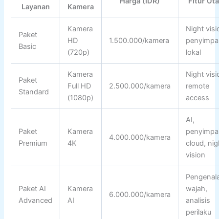
Harga (IDR)
Fitur Ut
Layanan
Kamera
Kamera
Night visi
Paket
HD
1.500.000/kamera
penyimpa
Basic
(720p)
lokal
Kamera
Night visi
Paket
Full HD
2.500.000/kamera
remote
Standard
(1080p)
access
AI,
Paket
Kamera
penyimpa
4.000.000/kamera
Premium
4K
cloud, nig
vision
Pengenal
Paket AI
Kamera
wajah,
6.000.000/kamera
Advanced
AI
analisis
perilaku