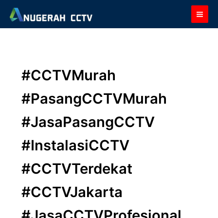
Skip
to
content
#CCTVMurah
#PasangCCTVMurah
#JasaPasangCCTV
#InstalasiCCTV
#CCTVTerdekat
#CCTVJakarta
#JasaCCTVProfesional