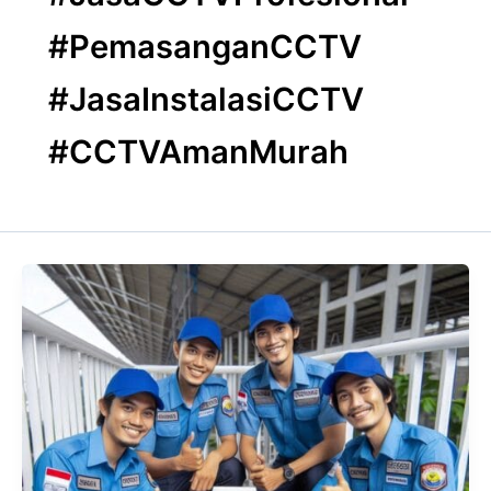
#PemasanganCCTV
#JasaInstalasiCCTV
#CCTVAmanMurah
PASANG
CCTV
MURAH
DI
ANUGERAH
CCTV