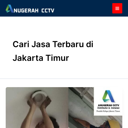
Skip
to
content
Cari Jasa Terbaru di
Jakarta Timur
Ahli
Jasa
Service
Area
CCTV
Pondok