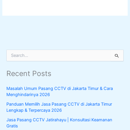
S
e
a
Recent Posts
r
c
h
Masalah Umum Pasang CCTV di Jakarta Timur & Cara
f
Menghindarinya 2026
o
r
Panduan Memilih Jasa Pasang CCTV di Jakarta Timur
:
Lengkap & Terpercaya 2026
Jasa Pasang CCTV Jatirahayu | Konsultasi Keamanan
Gratis