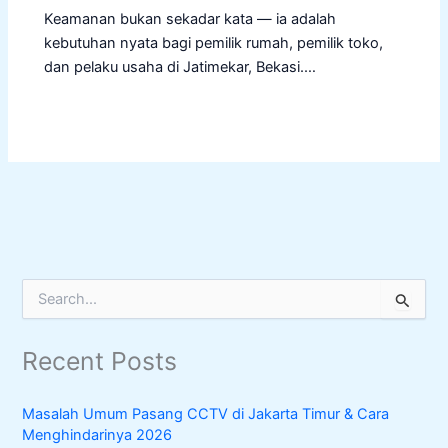
Keamanan bukan sekadar kata — ia adalah
kebutuhan nyata bagi pemilik rumah, pemilik toko,
dan pelaku usaha di Jatimekar, Bekasi.…
S
e
a
Recent Posts
r
c
h
Masalah Umum Pasang CCTV di Jakarta Timur & Cara
f
Menghindarinya 2026
o