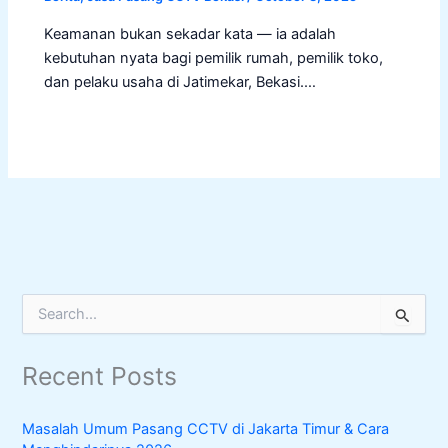
Keamanan bukan sekadar kata — ia adalah
kebutuhan nyata bagi pemilik rumah, pemilik toko,
dan pelaku usaha di Jatimekar, Bekasi.…
S
e
a
Recent Posts
r
c
h
Masalah Umum Pasang CCTV di Jakarta Timur & Cara
f