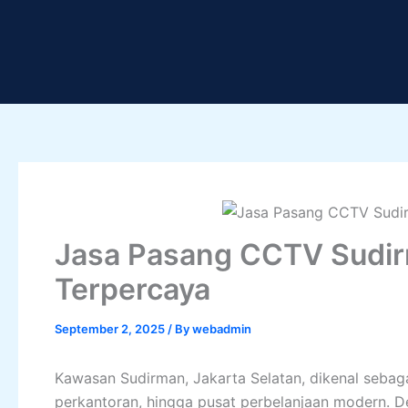
Skip
to
content
Jasa Pasang CCTV Sudi
Terpercaya
September 2, 2025
/ By
webadmin
Kawasan Sudirman, Jakarta Selatan, dikenal sebaga
perkantoran, hingga pusat perbelanjaan modern. D