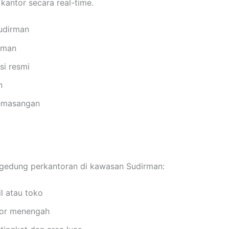
antor secara real-time.
udirman
aman
si resmi
n
pemasangan
gedung perkantoran di kawasan Sudirman:
l atau toko
tor menengah