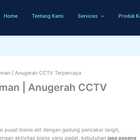
Home
Tentang Kami
Services
Produk K
rman | Anugerah CCTV
i pusat bisnis elit dengan gedung pencakar langit,
engan aktivitas bisnis yang padat, kebutuhan
jasa pasang