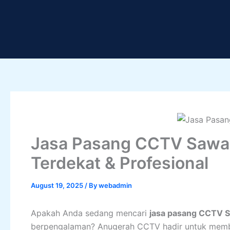
Skip
to
content
Jasa Pasang CCTV Sawa
Terdekat & Profesional
August 19, 2025
/ By
webadmin
Apakah Anda sedang mencari
jasa pasang CCTV 
berpengalaman? Anugerah CCTV hadir untuk memb