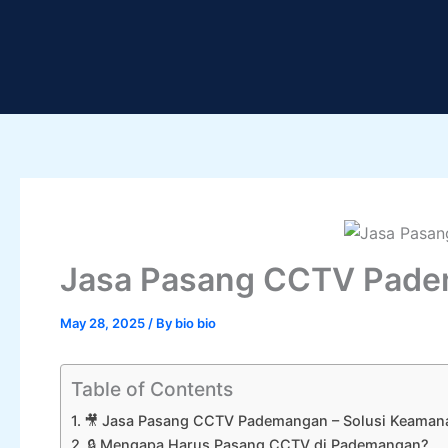
Skip
to
content
Jasa Pasang CCTV Pad
May 28, 2025
/ By
bio bio
Table of Contents
🎥 Jasa Pasang CCTV Pademangan – Solusi Keaman
🔒 Mengapa Harus Pasang CCTV di Pademangan?