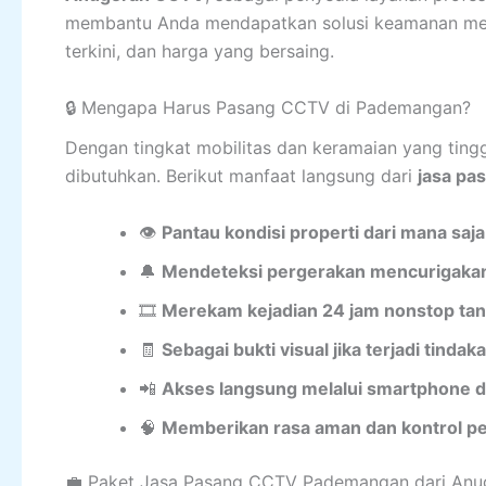
membantu Anda mendapatkan solusi keamanan men
terkini, dan harga yang bersaing.
🔒 Mengapa Harus Pasang CCTV di Pademangan?
Dengan tingkat mobilitas dan keramaian yang ting
dibutuhkan. Berikut manfaat langsung dari
jasa p
👁️
Pantau kondisi properti dari mana saja
🔔
Mendeteksi pergerakan mencurigakan
🎞️
Merekam kejadian 24 jam nonstop tan
🧾
Sebagai bukti visual jika terjadi tindak
📲
Akses langsung melalui smartphone 
🧠
Memberikan rasa aman dan kontrol p
💼 Paket Jasa Pasang CCTV Pademangan dari An