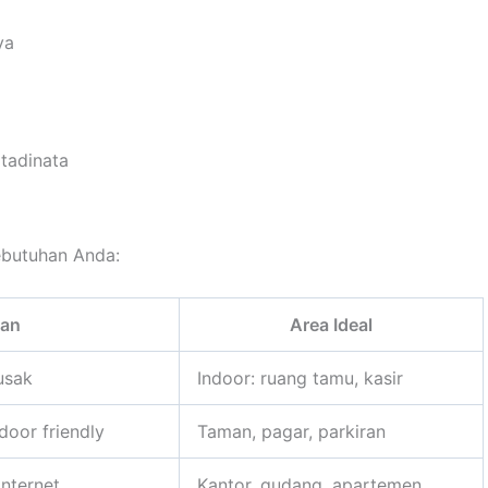
ya
rtadinata
ebutuhan Anda:
han
Area Ideal
rusak
Indoor: ruang tamu, kasir
door friendly
Taman, pagar, parkiran
internet
Kantor, gudang, apartemen