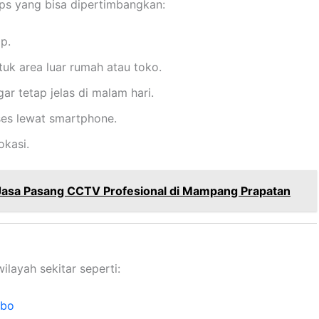
ips yang bisa dipertimbangkan:
p.
uk area luar rumah atau toko.
ar tetap jelas di malam hari.
es lewat smartphone.
okasi.
 Jasa Pasang CCTV Profesional di Mampang Prapatan
layah sekitar seperti:
ebo