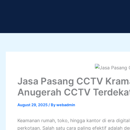
Skip
to
content
Jasa Pasang CCTV Kramat
Anugerah CCTV Terdeka
August 29, 2025
/ By
webadmin
Keamanan rumah, toko, hingga kantor di era digita
perkotaan. Salah satu cara paling efektif adala