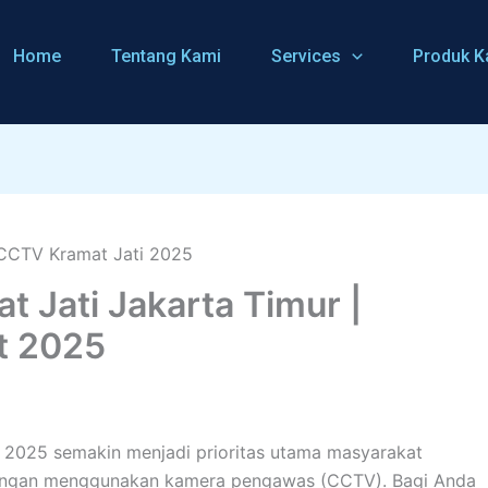
Home
Tentang Kami
Services
Produk K
 Jati Jakarta Timur |
t 2025
l 2025 semakin menjadi prioritas utama masyarakat
h dengan menggunakan kamera pengawas (CCTV). Bagi Anda