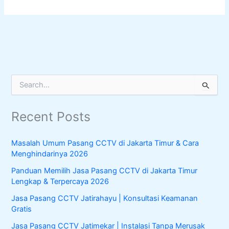
S
e
a
Recent Posts
r
c
h
Masalah Umum Pasang CCTV di Jakarta Timur & Cara
f
Menghindarinya 2026
o
r
Panduan Memilih Jasa Pasang CCTV di Jakarta Timur
:
Lengkap & Terpercaya 2026
Jasa Pasang CCTV Jatirahayu | Konsultasi Keamanan
Gratis
Jasa Pasang CCTV Jatimekar | Instalasi Tanpa Merusak