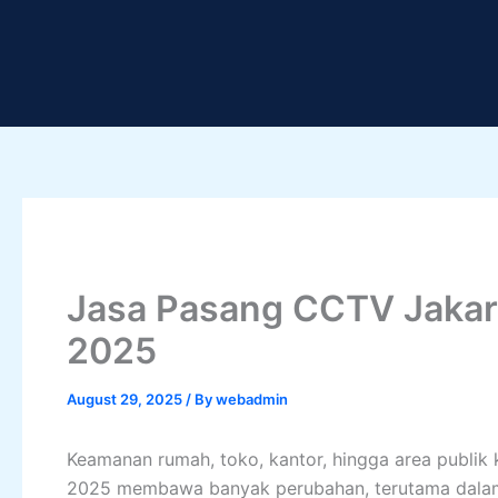
Skip
to
content
Jasa Pasang CCTV Jakar
2025
August 29, 2025
/ By
webadmin
Keamanan rumah, toko, kantor, hingga area publik
2025 membawa banyak perubahan, terutama dalam