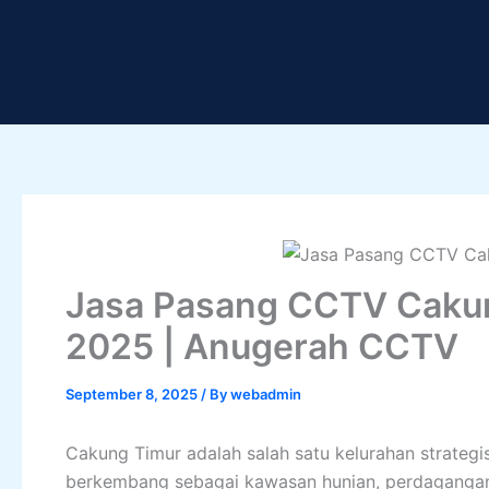
Skip
to
content
Jasa Pasang CCTV Cakun
2025 | Anugerah CCTV
September 8, 2025
/ By
webadmin
Cakung Timur adalah salah satu kelurahan strategi
berkembang sebagai kawasan hunian, perdagangan,