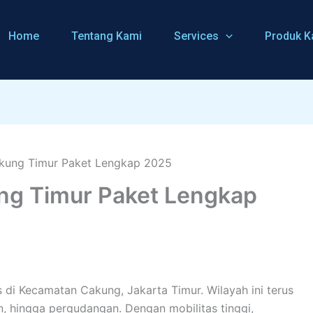
Home
Tentang Kami
Services
Produk K
g Timur Paket Lengkap
s di Kecamatan Cakung, Jakarta Timur. Wilayah ini terus
 hingga pergudangan. Dengan mobilitas tinggi,