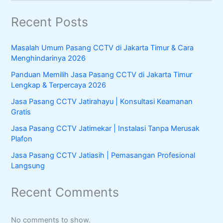
e
a
Recent Posts
r
c
h
Masalah Umum Pasang CCTV di Jakarta Timur & Cara
f
Menghindarinya 2026
o
r
Panduan Memilih Jasa Pasang CCTV di Jakarta Timur
:
Lengkap & Terpercaya 2026
Jasa Pasang CCTV Jatirahayu | Konsultasi Keamanan
Gratis
Jasa Pasang CCTV Jatimekar | Instalasi Tanpa Merusak
Plafon
Jasa Pasang CCTV Jatiasih | Pemasangan Profesional
Langsung
Recent Comments
No comments to show.