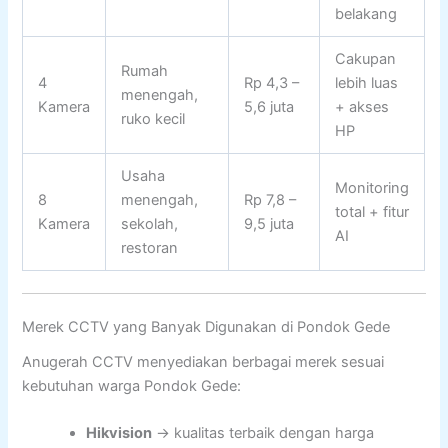
belakang
Cakupan
Rumah
4
Rp 4,3 –
lebih luas
menengah,
Kamera
5,6 juta
+ akses
ruko kecil
HP
Usaha
Monitoring
8
menengah,
Rp 7,8 –
total + fitur
Kamera
sekolah,
9,5 juta
AI
restoran
Merek CCTV yang Banyak Digunakan di Pondok Gede
Anugerah CCTV menyediakan berbagai merek sesuai
kebutuhan warga Pondok Gede:
Hikvision
→ kualitas terbaik dengan harga