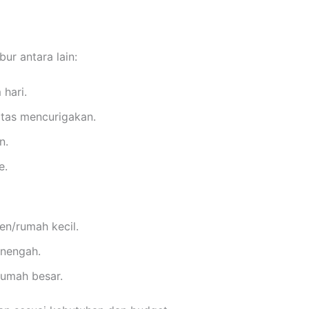
ur antara lain:
 hari.
itas mencurigakan.
n.
e.
n/rumah kecil.
enengah.
rumah besar.