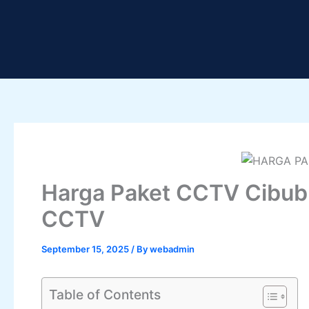
Skip
to
content
Harga Paket CCTV Cibub
CCTV
September 15, 2025
/ By
webadmin
Table of Contents