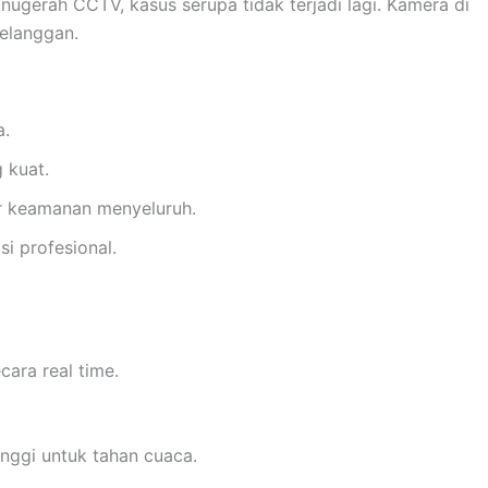
gerah CCTV, kasus serupa tidak terjadi lagi. Kamera di
elanggan.
a.
g kuat.
r keamanan menyeluruh.
i profesional.
ara real time.
inggi untuk tahan cuaca.